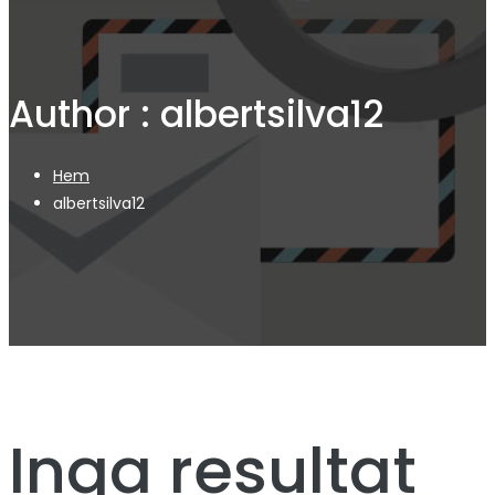
Author :
albertsilva12
Hem
albertsilva12
Inga resultat