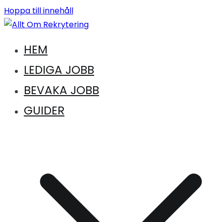
Hoppa till innehåll
Vägen till en ny karriär. Vägen till drömkandidaten
HEM
Allt Om Rekrytering
LEDIGA JOBB
BEVAKA JOBB
GUIDER