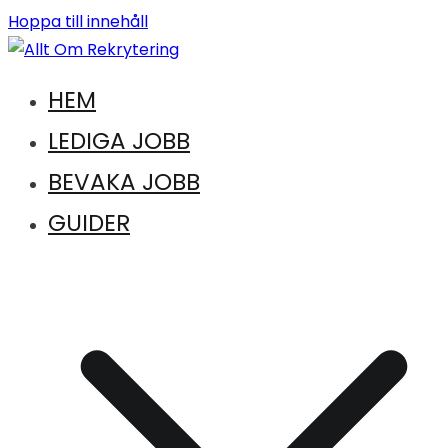
Hoppa till innehåll
Vägen till en ny karriär. Vägen till drömkandidaten
HEM
Allt Om Rekrytering
LEDIGA JOBB
BEVAKA JOBB
GUIDER