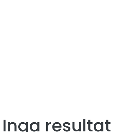
Author :
moralepatchesuk
Hem
moralepatchesuk
Inga resultat