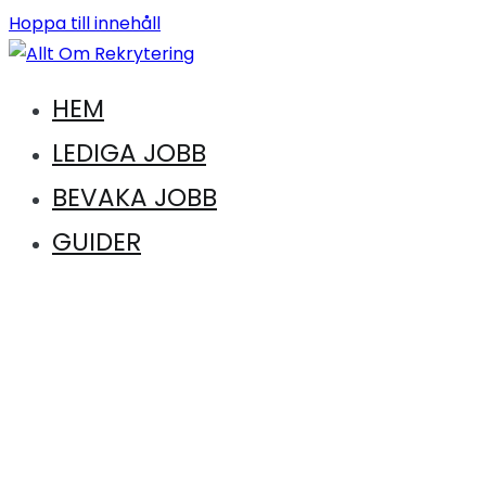
Hoppa till innehåll
Vägen till en ny karriär. Vägen till drömkandidaten
HEM
Allt Om Rekrytering
LEDIGA JOBB
BEVAKA JOBB
GUIDER