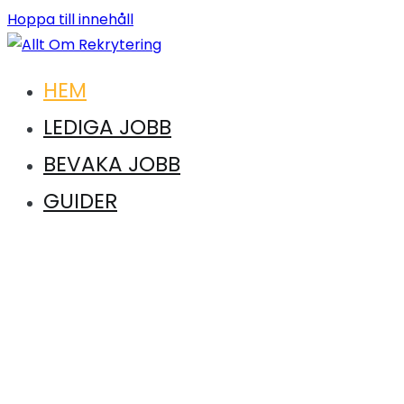
Hoppa till innehåll
Vägen till en ny karriär. Vägen till drömkandidaten
HEM
Allt Om Rekrytering
LEDIGA JOBB
BEVAKA JOBB
GUIDER