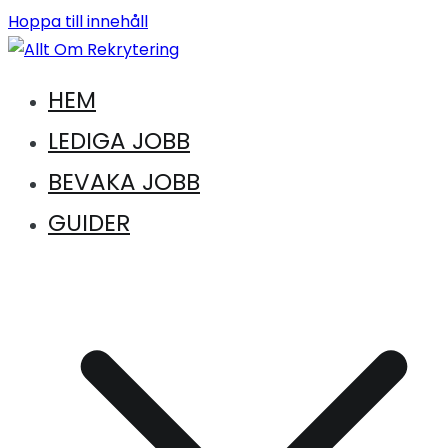
Hoppa till innehåll
Vägen till en ny karriär. Vägen till drömkandidaten
HEM
Allt Om Rekrytering
LEDIGA JOBB
BEVAKA JOBB
GUIDER