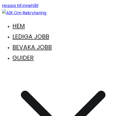
Hoppa till innehåll
Vägen till en ny karriär. Vägen till drömkandidaten
HEM
Allt Om Rekrytering
LEDIGA JOBB
BEVAKA JOBB
GUIDER