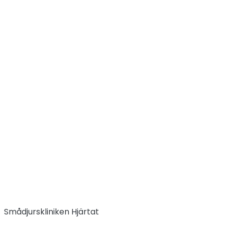
Vi söker en Veterinär till
växande klinik i Örebro!
Hem
Job
Vi söker en Veterinär till växande klinik i Örebro!
Smådjurskliniken Hjärtat