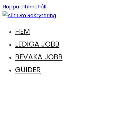
Hoppa till innehåll
Vägen till en ny karriär. Vägen till drömkandidaten
HEM
Allt Om Rekrytering
LEDIGA JOBB
BEVAKA JOBB
GUIDER