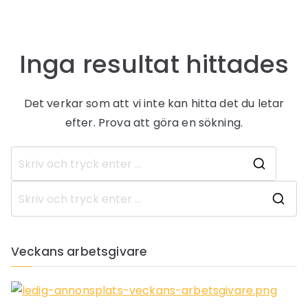
Inga resultat hittades
Det verkar som att vi inte kan hitta det du letar
efter. Prova att göra en sökning.
Sök
efter:
S
ö
k
Veckans arbetsgivare
e
f
t