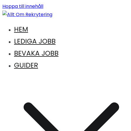
Hoppa till innehåll
Vägen till en ny karriär. Vägen till drömkandidaten
HEM
Allt Om Rekrytering
LEDIGA JOBB
BEVAKA JOBB
GUIDER