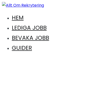
Hoppa
till
Vägen till en ny karriär. Vägen till drömkandidaten
HEM
innehåll
Allt Om Rekrytering
LEDIGA JOBB
BEVAKA JOBB
GUIDER