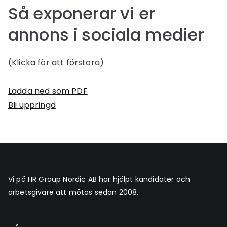
Så exponerar vi er
annons i sociala medier
(Klicka för att förstora)
Ladda ned som PDF
Bli uppringd
Vi på HR Group Nordic AB har hjälpt kandidater och
arbetsgivare att mötas sedan 2008.